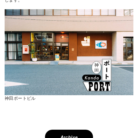
します。
神田ポートビル
投
稿
ナ
Archive