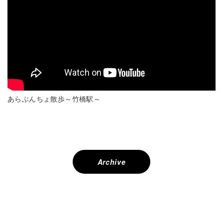
あらぶんちょ散歩～竹橋駅～
投
稿
ナ
Archive
ビ
ゲ
ー
シ