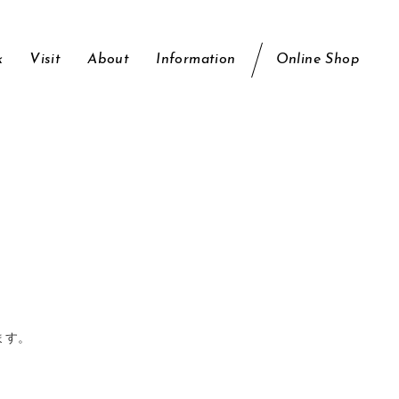
k
Visit
About
Information
Online Shop
ます。