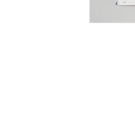
投
稿
ナ
ビ
ゲ
ー
シ
ョ
ン