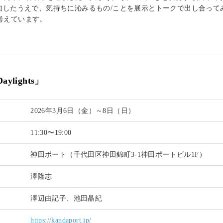
承知したうえで、気持ちに沁みるもの/ことを展示とトークで出し合って
考えています。
Daylights」
2026年3月6日（金）～8日（日）
11:30〜19:00
神田ポート（千代田区神田錦町3-1神田ポートビル1F）
澤隆志
澤辺由記子、池田晶紀
https://kandaport.jp/