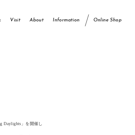
k
Visit
About
Information
Online Shop
aylights」を開催し