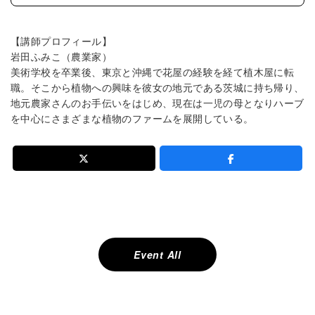
【講師プロフィール】
岩田ふみこ（農業家）
美術学校を卒業後、東京と沖縄で花屋の経験を経て植木屋に転
職。そこから植物への興味を彼女の地元である茨城に持ち帰り、
地元農家さんのお手伝いをはじめ、現在は一児の母となりハーブ
を中心にさまざまな植物のファームを展開している。
投
稿
ナ
ビ
ゲ
ー
Event All
シ
ョ