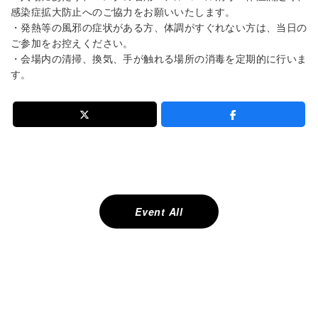
感染症拡大防止へのご協力をお願いいたします。
・発熱等の風邪の症状がある方、体調がすぐれない方は、当日の
ご参加をお控えください。
・会場内の清掃、換気、手が触れる場所の消毒を定期的に行いま
す。
投
稿
ナ
ビ
ゲ
Event All
ー
シ
ョ
ン